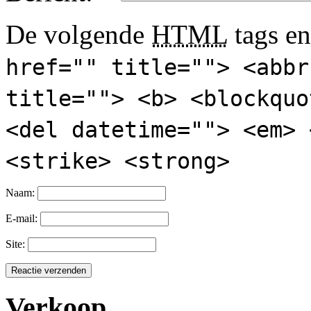
De volgende
HTML
tags en
href="" title=""> <abbr
title=""> <b> <blockquo
<del datetime=""> <em> 
<strike> <strong>
Naam:
E-mail:
Site:
Verkoop